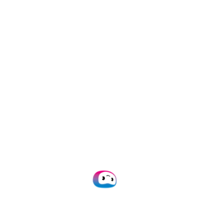
BSN-nummer
Handtekening
Geslacht
Adres
Datum van afgifte/verval
Document-nummer
Pasfoto
Licentie-categorie
Voertuig-categorie
Uitgevende instantie