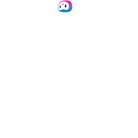
Digitaal declareren
Factuurverwerking
White Label
Doxis AI.dp
Digitale postkamer
Koppelingen
Alle koppelingen
Exact Globe
Exact Online
Multivers
AFAS
NetSuite