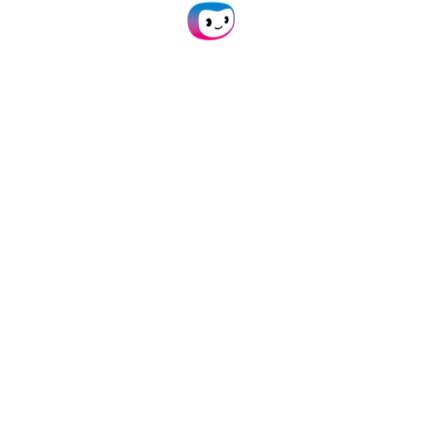
Digitaal declareren
Factuurverwerking
White Label
Doxis AI.dp
Digitale postkamer
Koppelingen
Alle koppelingen
Exact Globe
Exact Online
Multivers
AFAS
NetSuite