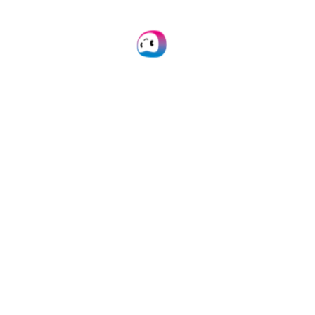
Automatisez les
traitements de vos
certificats
d’assurance avec
nos solutions
Doxis offre une
intégration facile via
notre plateforme, API ou
SDK, et une large
compatibilité avec les