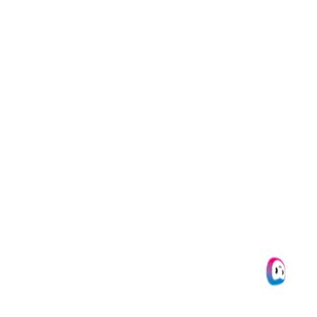
weitere Verarbeitung der Daten
zu.
Daher ist es wichtig, ein Bild in
Text umzuwandeln, damit
Unternehmen mit den
extrahierten Daten arbeiten
kann. Die extrahierten Daten
können dann problemlos in der
Datenbank des Unternehmens
gespeichert werden.