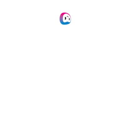
23 APRIL 2026
INFORMATIV
OCR in Text
Umwandlung von PD
Peppol- und EDI-Ne