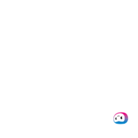
Angelika Zerr
Content Marketer
Angelika verbindet strategisches
Marketing und kreative
Content‑Produktion mit Expertise in
KI‑gestützter