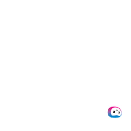
maschinenlesbares Format
(JSON, CSV, PDF und viele mehr)
extrahiert. Bevor die Daten an
Ihre Datenbank gesendet
werden, werden KI-Technologien
eingesetzt, um die Gültigkeit der
Daten sicherzustellen und
mögliche Betrugsversuche zu
erkennen.
Was die Implementierung
betrifft, so müssen Sie lediglich
unsere
API
oder unser
Document
Scanning SDK
in Ihre Web- oder