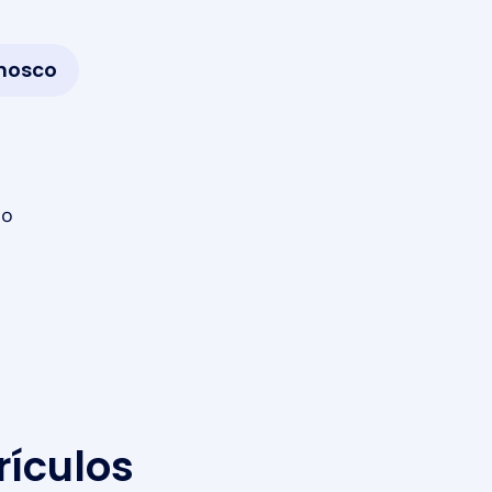
onosco
do
ículos