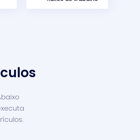
ículos
Abaixo
executa
ículos.