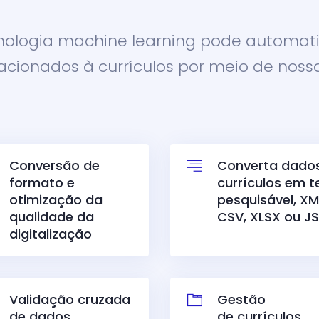
nologia machine learning pode automati
acionados à currículos por meio de nossa
Conversão de
Converta dado
formato e
currículos em t
otimização da
pesquisável, XM
qualidade da
CSV, XLSX ou J
digitalização
Validação cruzada
Gestão
de dados
de currículos