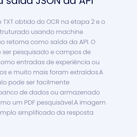
 saída JSON da API
 o TXT obtido do OCR na etapa 2 e o
struturado usando machine
ão retorna como saída da API. O
e ser pesquisado e campos de
omo entradas de experiência ou
os e muito mais foram extraídos.A
culo pode ser facilmente
 banco de dados ou armazenado
mo um PDF pesquisável.A imagem
mplo simplificado da resposta