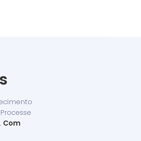
s
hecimento
 Processe
.
Com