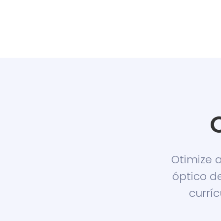
Otimize 
óptico d
currí