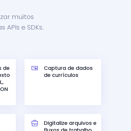
zar muitos
s APIs e SDKs.
s de
Captura de dados
exto
de currículos
L,
SON
Digitalize arquivos e
fluxos de trabalho