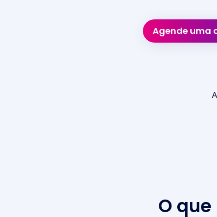
Agende uma d
A
O que