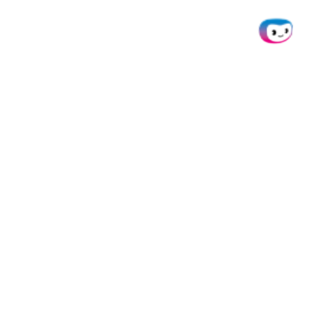
Über uns
SpendControl
Alle
Integratio
Help desk
Firmenkarten
Microsoft
Jobs
Spesenmanagement
Dynamics 
Ressourcen
Rechnungsverarbeitung
Datev
Daten &
White Label Produkte
NetSuite
Privatsphäre
Doxis AI.dp
Quickbook
API Status
SAP
Presse
Xero
Kontakt