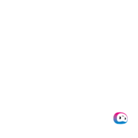
Darüber hinaus können Sie unsere Lösung über die Low-
Code-Plattform oder über
SDKs
und
APIs
in Ihre
bestehenden mobilen Anwendungen und Tools
integrieren.
Mit AI.dp können Sie außerdem:
Eine
Low-Code-IDP-Plattform
nutzen:
Profitieren
Sie von einer benutzerfreundlichen Drag-and-Drop-
Oberfläche.
Hohe Genauigkeit bei der Datenerfassung