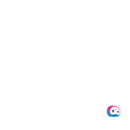
Kurze Implementierungszeit
Skalierbar
Einer der größten Vorteile einer cloudbasierten OCR-
Lösung ist die Skalierbarkeit für Unternehmen. Das
bedeutet, dass Sie auf der Grundlage der folgenden
Faktoren vergrößern und verkleinern können:
Gesamtverbrauch
Benutzeranforderung
Das Wachstum des Unternehmens
Events
Projekte
Nehmen wir für eine Sekunde an, dass Sie ein
Unternehmen sind, das eine OCR-Lösung benötigt. Sie
treten in eine Phase ein, in der Ihr Unternehmen um 100 %