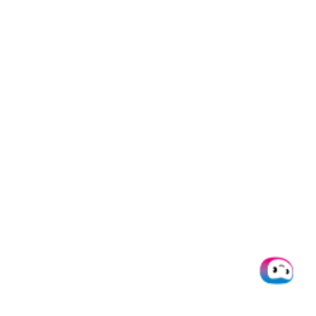
Implementierung des Fuzzy
Matching
Sie können Fuzzy-Matching-Algorithmen mit
verschiedenen Programmiersprachen implementieren,
darunter:
Python:
Die Fuzzywuzzy-Python-Bibliothek
wendet
den Levenshtein-Distanz-Ansatz an, um ein
annäherndes String-Matching durchzuführen.
Java:
Es ist sehr schwierig, FM in Java zu
implementieren, aber es ist über ein GitHub-
Repository möglich, die
Fuzzywuzzy-Bibliothek in
Java
zu implementieren.
Excel:
Einfache Implementierung von FM über Add-
ons wie Exis Echo, Fuzzy Lookup und sogar unter
Verwendung der nativen VLOOKUP-Funktion.