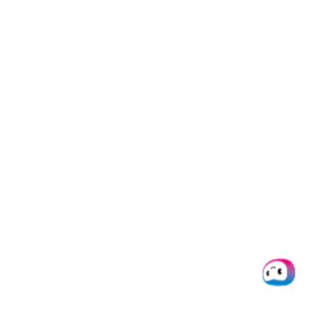
Spesenabrechnungen.
Automatisierung der
Spesenabrechnung
Die Schwierigkeiten bei der Verwendung von
Spesenabrechnungen lassen sich durch die
Automatisierung der Berichtsprozesse lösen. Die
optimale Vorgehensweise hängt größtenteils von der
Größe Ihres Unternehmens ab.
Für relativ kleine Unternehmen kann es eine gute Idee
sein, Vorlagen für Spesenabrechnungen zu verwenden,
um schnell und einfach Spesenabrechnungen zu
erstellen. Diese Vorlagen sind vorgefertigt und enthalten
alle Informationen, die für die Erstattung von Ausgaben
erforderlich sind.