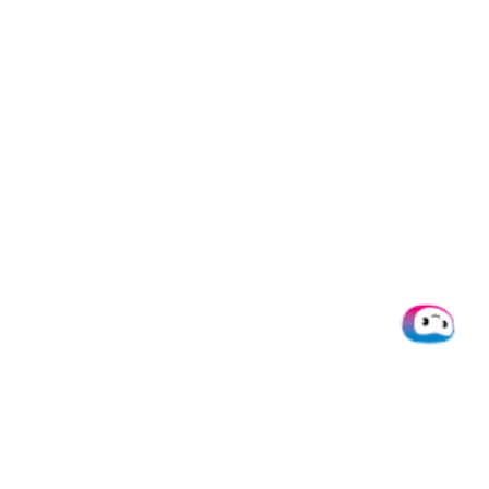
Doxis
Produkte
Integrati
Über uns
SpendControl
Alle
Integratio
Help desk
Firmenkarten
Microsoft
Jobs
Spesenmanagement
Dynamics 
Ressourcen
Rechnungsverarbeitung
Datev