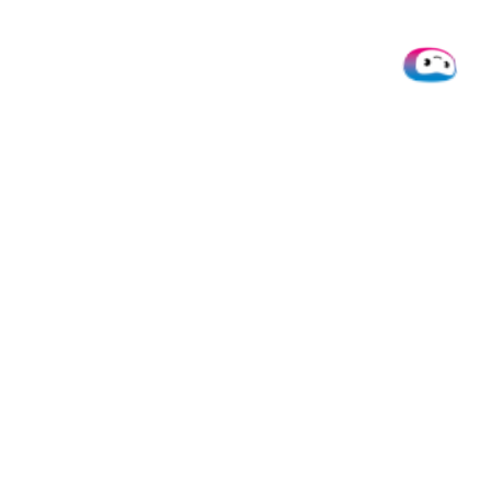
Doxis
Produkte
Integrati
Über uns
SpendControl
Alle
Integratio
Help desk
Firmenkarten
Microsoft
Jobs
Spesenmanagement
Dynamics 
Ressourcen
Rechnungsverarbeitung
Datev
Daten &
White Label Produkte