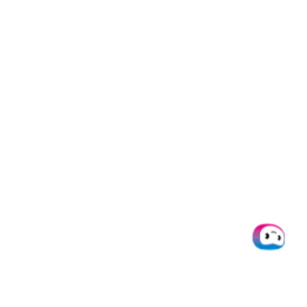
Doxis
Produkte
Integrati
Über uns
SpendControl
Alle
Integratio
Help desk
Firmenkarten
Microsoft
Jobs
Spesenmanagement
Dynamics 
Ressourcen
Rechnungsverarbeitung
Datev