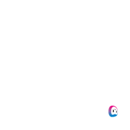
Ja, eine gute IDP-Software kann sowohl native als auch
gescannte PDF-Dokumente verarbeiten und
umbenennen.
10. Wie kann Doxis AI.dp meinem Unternehmen
helfen?
Doxis AI.dp kann die Arbeitsbelastung reduzieren, indem
es PDF-Dateien in Echtzeit umbenennt, die
Dateiidentifikation erleichtert und manuelle Aufgaben
automatisiert, was zu mehr Effizienz und Produktivität
führt.