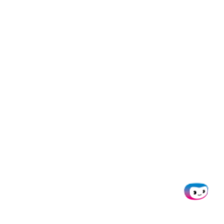
Bereit, die manuelle Rechnungsverarbeitung zu
eliminieren?
Kontaktieren
Sie einen unserer Experten
oder buchen Sie unten eine
Demo
und sehen Sie selbst,
wie Doxis AI.dp die AP-Prozesse für Hersteller
automatisiert.
Jeden
Dokumentenworkflow
automatisieren.
Kosten senken. Zeit sparen.
Betrug verhindern.