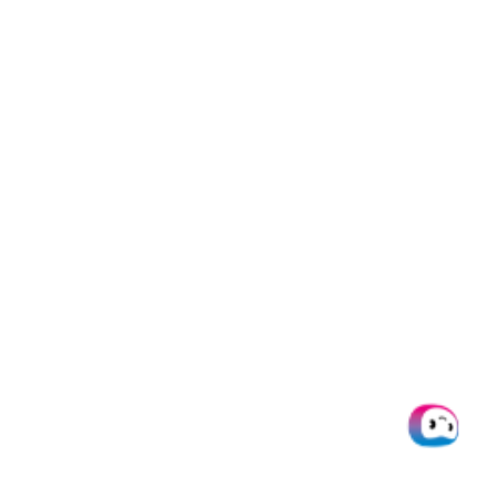
spannende Artikel!
Hier
direkt
weiterlesen:
Vorbereitende
Buchhaltung für
Unter-nehmen &
Finanz-experten