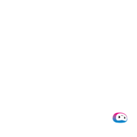
bearbeitet oder freigegeben hat.
4. Ortsunabhängige Bearbeitung
Mitarbeitende können Rechnungen von jedem Standort
aus prüfen und freigeben, sei es im Büro, im Homeoffice
oder unterwegs.
5. Verbesserte Zusammenarbeit
Zentralisierte Daten und klare Aufgabenverteilung
sorgen für reibungslose Abstimmungen zwischen
Abteilungen. E-Mail-Chaos und unübersichtliche
Ordnerstrukturen gehören der Vergangenheit an.
6. Erfüllung gesetzlicher
Anforderungen
GoBD-konforme Archivierung und automatische