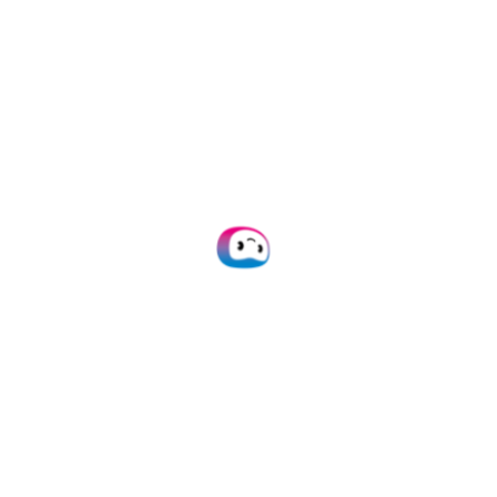
Cada campo del documento puede ser
capturado, incluyendo el nombre de la
empresa, la duración del contrato, las
firmas de ambas partes, y muchos más.
El OCR de Doxis puede ayudarte a
procesar pruebas de empleo para
verificar la situación laboral actual de tus
clientes de forma rápida y eficiente, a la
vez que señala posibles intentos de
fraude.