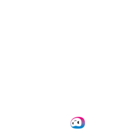
anonimización y
seudonimización para las
tarjetas de seguro médico?
¿Cuánto cuesta?
La estructura de precios para el
reconocimiento de tarjetas de
seguro médico depende del caso
de uso exacto. Hay licencias
disponibles tanto de pago por
uso, como mensuales.
Contacta