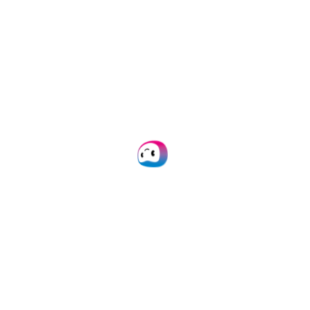
estructurado.
Resultados JSON de la API
El Parser de Doxis toma el TXT obtenido
del OCR en el paso 2 y lo convierte en
JSON estructurado usando machine
learning. El JSON se envía como resultado
de la API. A partir de aquí, la prueba de
residencia se puede procesar fácilmente
en tu base de datos.
Tanto si procesas pruebas de residencia