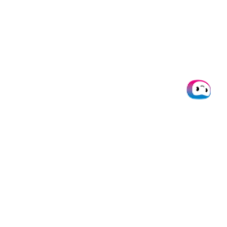
Doxis
Produkte
Integrati
Über uns
SpendControl
Alle
Integratio
Help desk
Firmenkarten
Microsoft
Jobs
Spesenmanagement
Dynamics 
Ressourcen
Rechnungsverarbeitung
Datev
Daten &
White Label Produkte
NetSuite
Privatsphäre
Doxis AI.dp
Quickbook
API Status