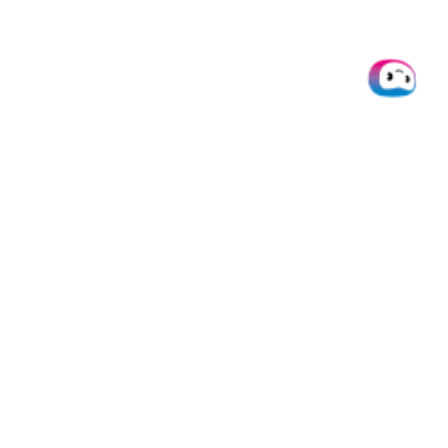
SHARE THIS POST
Doxis
Produkte
Integrati
Über uns
SpendControl
Alle
Integratio
Help desk
Firmenkarten