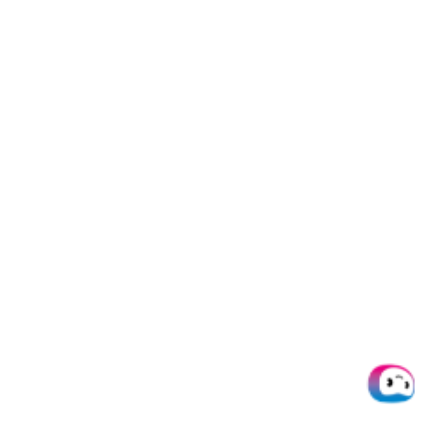
FAQ
– Häufig gestellte
Fragen
1.
Was sind die wichtigsten Komponenten der
Kreditorenbuchhaltung?
Die Hauptkomponenten umfassen die
Rechnungsverarbeitung (Erfassung und Codierung),
Zahlungsabwicklung (Planung und Durchführung),
Lieferantenmanagement, Aufbewahrung von
Unterlagen sowie Liquiditätsmanagement zur
Optimierung des Betriebskapitals.
2.
Was ist der Drei-
W
ege-Abgleich in der
Kreditorenbuchhaltung?
Der Dreiwege-Abgleich ist eine Kontrollmaßnahme, bei
der die Lieferantenrechnung, die Bestellung (PO) und der
Wareneingangsbericht (Empfangsbestätigung)