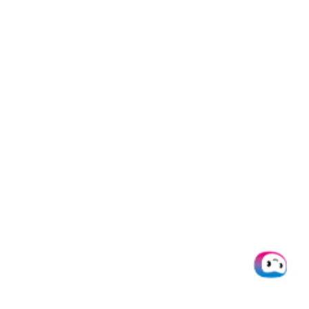
Software zu Ihrer eigenen
machen können.
In der Regel hängt die
Implementierungszeit von der
Komplexität der Einrichtung ab.
Insgesamt liegt sie irgendwo
zwischen 2-6 Wochen.
Wir besprechen dies gerne mit
Ihnen in einem persönlichen
Gespräch. Auch unsere
Helpdesk-Artikel
können Ihnen
auf Ihrem Weg helfen.