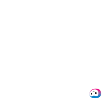
Einkommensnachweispr
eingereicht werden?
Sie können ganz einfach eines der
folgenden Dokumente zur
Verarbeitung durch Doxis
hochladen:
Rechnungen
Lohnabrechnungen
Steuererklärungen
Kontoauszüge
Finanzdokumente