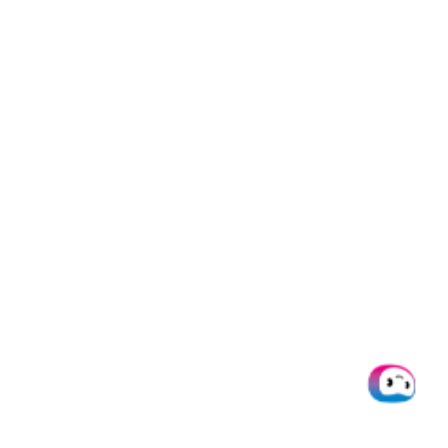
Da Dokumente gefälscht und
verändert werden können, ist
unsere Software in der Lage,
Betrug durch
EXIF-Datenanalyse
zu erkennen. Daher können sich
Minderjährige nicht mit einem
gefälschten oder gestohlenen
Ausweisdokument durchsetzen.
Generell können mit AI.dp alle