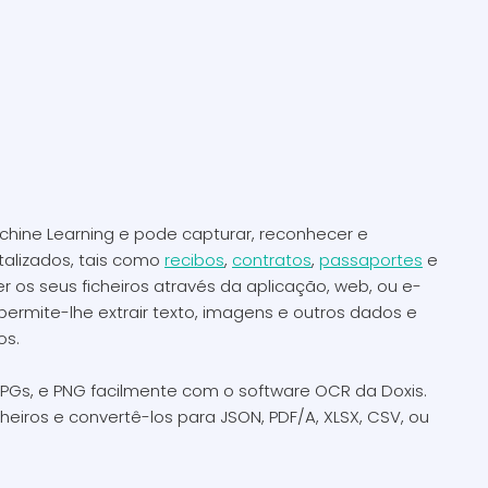
hine Learning e pode capturar, reconhecer e
alizados, tais como
recibos
,
contratos
,
passaportes
e
os seus ficheiros através da aplicação, web, ou e-
permite-lhe extrair texto, imagens e outros dados e
os.
JPGs, e PNG facilmente com o software OCR da Doxis.
iros e convertê-los para JSON, PDF/A, XLSX, CSV, ou