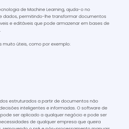
cnologia de Machine Learning, ajuda-o no
 dados, permitindo-lhe transformar documentos
áveis e editáveis que pode armazenar em bases de
.
s muito úteis, como por exemplo:
dos estruturados a partir de documentos não
ecisões inteligentes e informadas. O software de
e pode ser aplicado a qualquer negócio e pode ser
 necessidades de qualquer empresa que queira
tos, removendo o pré e pós-processamento manuais