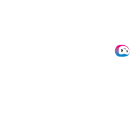
Kontakt
Doxis
Produkte
Integrati
Über uns
SpendControl
Alle
Integratio
Help desk
Firmenkarten