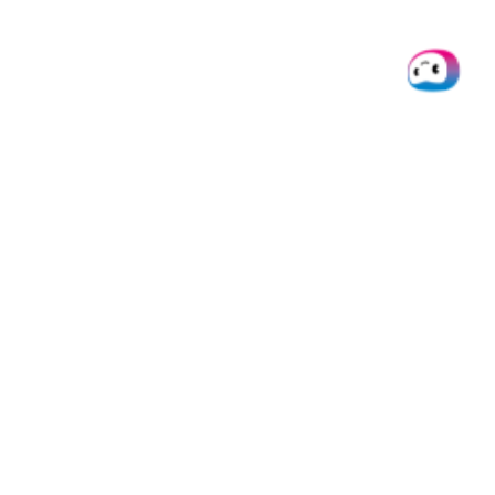
Cookie Consent
Die Karten werden von Pliant OY, identifiziert durch die Business-ID
3266913-9, gemäß einer Lizenz von VISA Europe Limited ausgegeben.
Pliant OY ist als autorisiertes E-Geld-Institut (EMI) anerkannt und von
der finnischen Finanzaufsichtsbehörde (FIN-FSA) ordnungsgemäß
zugelassen und reguliert.
© 2026 Doxis AI Solutions B.V.