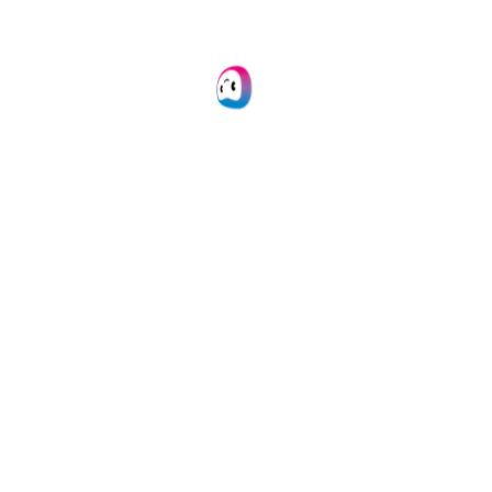
ise Datenerfassung für 
kflow mit
KI-gestützter
eren Sie die Datenerfassung im Team.
zeitaufwendige manuelle Aufgaben!
Demo buchen
Kontakt