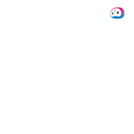
Die Karten werden von Pliant OY, identifiziert durch die Business-ID
3266913-9, gemäß einer Lizenz von VISA Europe Limited ausgegeben.
Pliant OY ist als autorisiertes E-Geld-Institut (EMI) anerkannt und von
der finnischen Finanzaufsichtsbehörde (FIN-FSA) ordnungsgemäß
zugelassen und reguliert.
© 2026 Doxis AI Solutions B.V.