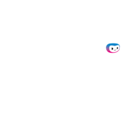
Die Karten werden von Pliant OY, identifiziert durch die Business-ID
3266913-9, gemäß einer Lizenz von VISA Europe Limited ausgegeben.
Pliant OY ist als autorisiertes E-Geld-Institut (EMI) anerkannt und von
der finnischen Finanzaufsichtsbehörde (FIN-FSA) ordnungsgemäß
zugelassen und reguliert.
© 2026 Doxis AI Solutions B.V.