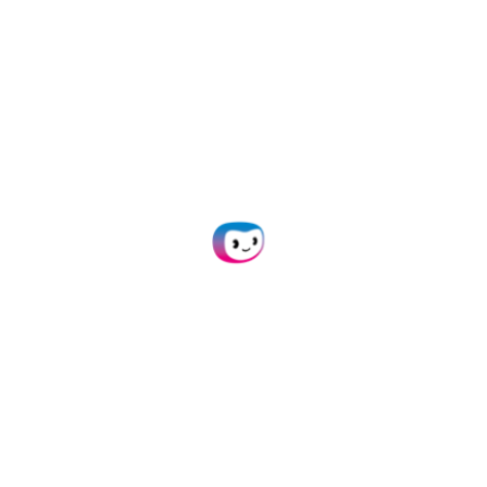
automatisées des données du reçu,
garantissant ainsi une validation rapide et
précise des récompenses
.
Renforcez votre marque en
raccourcissant les cycles
de fidélisation et de
récompense
En automatisant le processus de