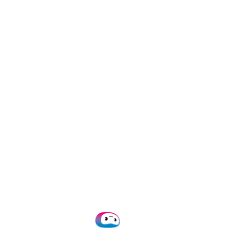
Utilisez la
classific
efficace des dossier
En savoir plus
ne fluides et
té des clients
provenant de plus de