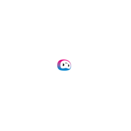
applications, etc.).
API Documentation
Pourquoi Doxis ?
Traitement &
vérification
automatique des