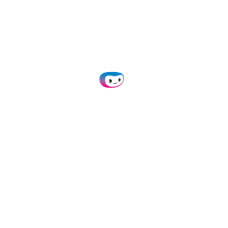
manuscrits, vous ne pouvez pas
anonymiser les champs de données
sensibles et vous ne pouvez pas atteindre
une précision de 100% avec ‘Human-in-
the-loop’.
Doxis AI.dp