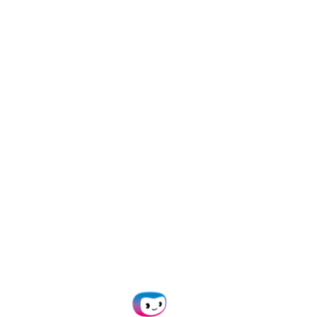
ification du selfie
Détection de 
vivacité
ersonne qui tient la carte
La personne qui détient la
ntité est-elle la même que
d’identité est-elle physi
dans un selfie ?
présente pendant le proc