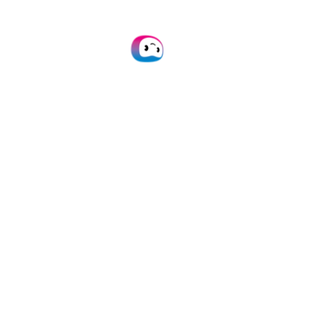
Ressources
Protection des données
Données et confidentialité
Déclaration de confidentialité
Statuts API
Actualités
Produits
SpendControl
Cartes de frais professionnels
Gestionnaire de dépenses
Traitement des factures
Marque blanche