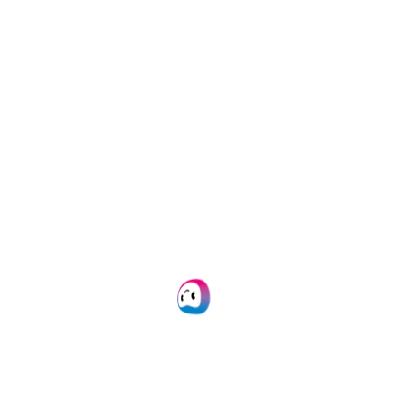
Jobs
Ressources
Protection des données
Données et confidentialité
Déclaration de confidentialité
Statuts API
Actualités
Produits
SpendControl
Cartes de frais professionnels
Gestionnaire de dépenses