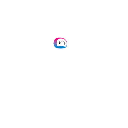
Banca
Contabilidad
Legal
Recursos Humanos
Ventas (retail)
Banca
La captura de datos automatizada se utiliza
normalmente en el sector bancario para:
Procesar documentos bancarios como formularios
de apertura de cuentas,
extractos bancarios
,
declaraciones de impuestos
, solicitudes de tarjetas
de crédito, solicitudes de transferencia de fondos y
mucho más.
Validar y organizar los datos de identificación de los
clientes.