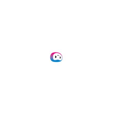
Mindee
Doxis AI.dp
Doxis es una solución de
Procesamiento
Inteligente de Documentos
basada en la
nube e impulsada por la ciencia de
datos, IA, machine learning y
OCR
,
diseñada para ayudarte a automatizar
tus flujos de trabajo.