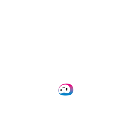
Verifica la Autenticidad
de
los Documentos y la
Validez de los Datos
Extraídos
Verifica documentos
de forma segura y
rápida con nuestra solución de
verificación de documentos integrada en
IA para garantizar el cumplimiento